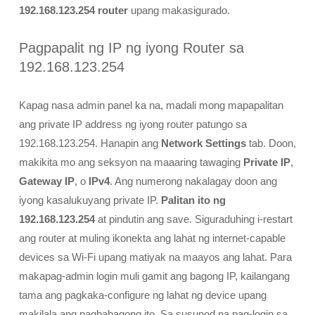
192.168.123.254 router
upang makasigurado.
Pagpapalit ng IP ng iyong Router sa
192.168.123.254
Kapag nasa admin panel ka na, madali mong mapapalitan
ang private IP address ng iyong router patungo sa
192.168.123.254. Hanapin ang
Network Settings
tab. Doon,
makikita mo ang seksyon na maaaring tawaging
Private IP
,
Gateway IP
, o
IPv4
. Ang numerong nakalagay doon ang
iyong kasalukuyang private IP.
Palitan ito ng
192.168.123.254
at pindutin ang save. Siguraduhing i-restart
ang router at muling ikonekta ang lahat ng internet-capable
devices sa Wi-Fi upang matiyak na maayos ang lahat. Para
makapag-admin login muli gamit ang bagong IP, kailangang
tama ang pagkaka-configure ng lahat ng device upang
makilala ang pagbabagong ito. Sa susunod na pag-login sa