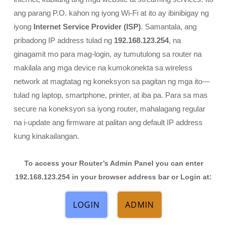
ang parang P.O. kahon ng iyong Wi-Fi at ito ay ibinibigay ng
iyong
Internet Service Provider (ISP)
. Samantala, ang
pribadong IP address tulad ng
192.168.123.254
, na
ginagamit mo para mag-login, ay tumutulong sa router na
makilala ang mga device na kumokonekta sa wireless
network at magtatag ng koneksyon sa pagitan ng mga ito—
tulad ng laptop, smartphone, printer, at iba pa. Para sa mas
secure na koneksyon sa iyong router, mahalagang regular
na i-update ang firmware at palitan ang default IP address
kung kinakailangan.
To access your Router’s Admin Panel you can enter
192.168.123.254 in your browser address bar or Login at:
LOGIN
ADMIN