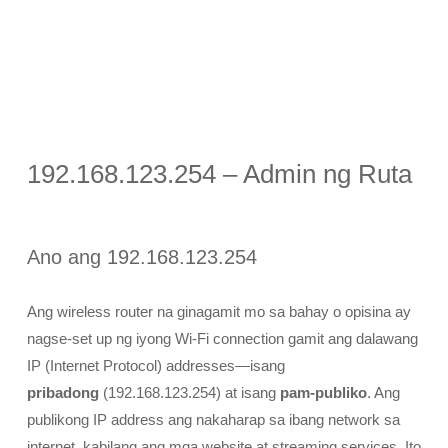
192.168.123.254 – Admin ng Ruta
Ano ang 192.168.123.254
Ang wireless router na ginagamit mo sa bahay o opisina ay
nagse-set up ng iyong Wi-Fi connection gamit ang dalawang
IP (Internet Protocol) addresses—isang
pribadong
(192.168.123.254) at isang
pam-publiko
. Ang
publikong IP address ang nakaharap sa ibang network sa
internet, kabilang ang mga website at streaming services. Ito