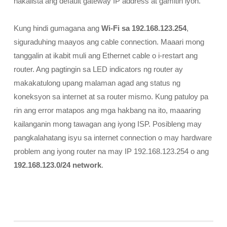
nakalista ang default gateway IP address at gamitin iyon.
Kung hindi gumagana ang
Wi-Fi sa 192.168.123.254
,
siguraduhing maayos ang cable connection. Maaari mong
tanggalin at ikabit muli ang Ethernet cable o i-restart ang
router. Ang pagtingin sa LED indicators ng router ay
makakatulong upang malaman agad ang status ng
koneksyon sa internet at sa router mismo. Kung patuloy pa
rin ang error matapos ang mga hakbang na ito, maaaring
kailanganin mong tawagan ang iyong ISP. Posibleng may
pangkalahatang isyu sa internet connection o may hardware
problem ang iyong router na may IP 192.168.123.254 o ang
192.168.123.0/24 network
.