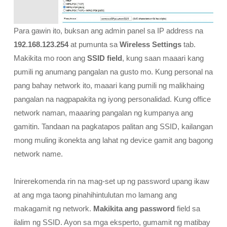
Para gawin ito, buksan ang admin panel sa IP address na
192.168.123.254
at pumunta sa
Wireless Settings
tab.
Makikita mo roon ang
SSID field
, kung saan maaari kang
pumili ng anumang pangalan na gusto mo. Kung personal na
pang bahay network ito, maaari kang pumili ng malikhaing
pangalan na nagpapakita ng iyong personalidad. Kung office
network naman, maaaring pangalan ng kumpanya ang
gamitin. Tandaan na pagkatapos palitan ang SSID, kailangan
mong muling ikonekta ang lahat ng device gamit ang bagong
network name.
Inirerekomenda rin na mag-set up ng password upang ikaw
at ang mga taong pinahihintulutan mo lamang ang
makagamit ng network.
Makikita ang password
field sa
ilalim ng SSID. Ayon sa mga eksperto, gumamit ng matibay