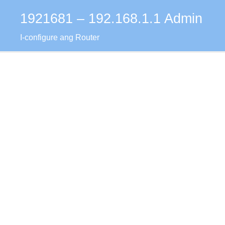
1921681 – 192.168.1.1 Admin
Skip
to
I-configure ang Router
content