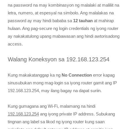
na password na may kombinasyon ng malalaki at maliliit na
letra, numero, at espesyal na simbolo. Ang malalakas na
password ay may hindi bababa sa
12 tauhan
at mahirap
hulaan. Ang pag-secure ng login credentials ng iyong router
ay nakakatulong upang mabawasan ang hindi awtorisadong
access.
Walang Koneksyon sa 192.168.123.254
Kung makakatanggap ka ng
No Connection
error kapag
sinusubukan mong mag-login sa iyong router gamit ang IP
192.168.123.254, may ilang bagay na dapat suriin.
Kung gumagana ang Wi-Fi, malamang na hindi
192.168.123.254
ang iyong private IP address. Subukang
tingnan ang label sa likod ng iyong router kung saan