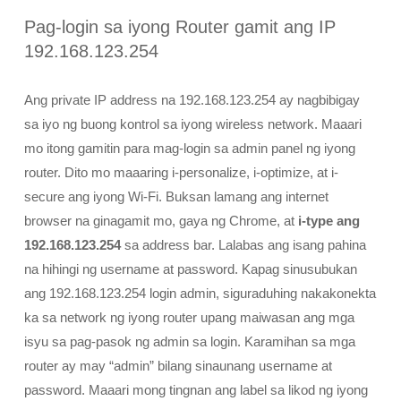
Pag-login sa iyong Router gamit ang IP
192.168.123.254
Ang private IP address na 192.168.123.254 ay nagbibigay
sa iyo ng buong kontrol sa iyong wireless network. Maaari
mo itong gamitin para mag-login sa admin panel ng iyong
router. Dito mo maaaring i-personalize, i-optimize, at i-
secure ang iyong Wi-Fi. Buksan lamang ang internet
browser na ginagamit mo, gaya ng Chrome, at
i-type ang
192.168.123.254
sa address bar. Lalabas ang isang pahina
na hihingi ng username at password. Kapag sinusubukan
ang 192.168.123.254 login admin, siguraduhing nakakonekta
ka sa network ng iyong router upang maiwasan ang mga
isyu sa pag-pasok ng admin sa login. Karamihan sa mga
router ay may “admin” bilang sinaunang username at
password. Maaari mong tingnan ang label sa likod ng iyong