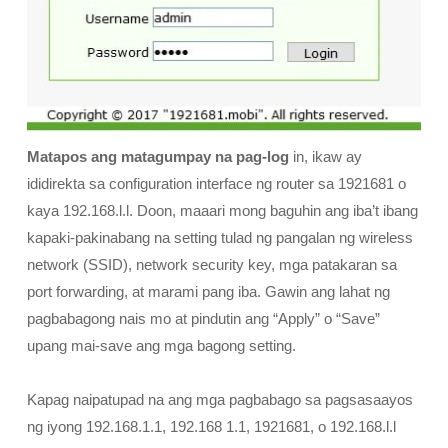
Matapos ang matagumpay
na pag-log
in, ikaw ay
ididirekta sa configuration interface ng router sa 1921681 o
kaya 192.168.l.l. Doon, maaari mong baguhin ang iba’t ibang
kapaki-pakinabang na setting tulad ng pangalan ng wireless
network (SSID), network security key, mga patakaran sa
port forwarding, at marami pang iba. Gawin ang lahat ng
pagbabagong nais mo at pindutin ang “Apply” o “Save”
upang mai-save ang mga bagong setting.
Kapag naipatupad na ang mga pagbabago sa pagsasaayos
ng iyong 192.168.1.1, 192.168 1.1, 1921681, o 192.168.l.l