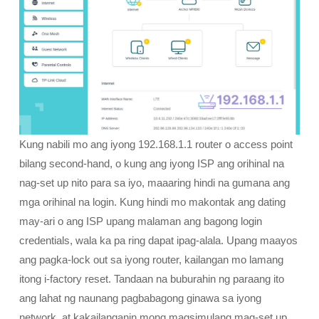
Kung nabili mo ang iyong 192.168.1.1 router o access point
bilang second-hand, o kung ang iyong ISP ang orihinal na
nag-set up nito para sa iyo, maaaring hindi na gumana ang
mga orihinal na login. Kung hindi mo makontak ang dating
may-ari o ang ISP upang malaman ang bagong login
credentials, wala ka pa ring dapat ipag-alala. Upang maayos
ang pagka-lock out sa iyong router, kailangan mo lamang
itong i-factory reset. Tandaan na buburahin ng paraang ito
ang lahat ng naunang pagbabagong ginawa sa iyong
network, at kakailanganin mong magsimulang mag-set up