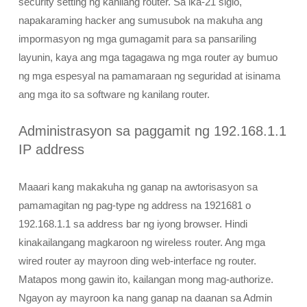
security setting ng kanilang router. Sa ika-21 siglo,
napakaraming hacker ang sumusubok na makuha ang
impormasyon ng mga gumagamit para sa pansariling
layunin, kaya ang mga tagagawa ng mga router ay bumuo
ng mga espesyal na pamamaraan ng seguridad at isinama
ang mga ito sa software ng kanilang router.
Administrasyon sa paggamit ng 192.168.1.1
IP address
Maaari kang makakuha ng ganap na awtorisasyon sa
pamamagitan ng pag-type ng address na 1921681 o
192.168.1.1 sa address bar ng iyong browser. Hindi
kinakailangang magkaroon ng wireless router. Ang mga
wired router ay mayroon ding web-interface ng router.
Matapos mong gawin ito, kailangan mong mag-authorize.
Ngayon ay mayroon ka nang ganap na daanan sa Admin