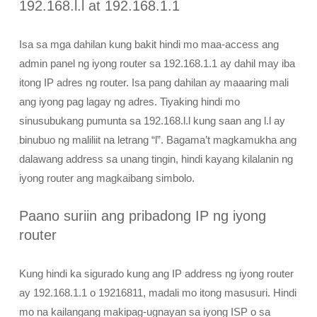
192.168.l.l at 192.168.1.1
Isa sa mga dahilan kung bakit hindi mo maa-access ang
admin panel ng iyong router sa 192.168.1.1 ay dahil may iba
itong IP adres ng router. Isa pang dahilan ay maaaring mali
ang iyong pag lagay ng adres. Tiyaking hindi mo
sinusubukang pumunta sa 192.168.l.l kung saan ang l.l ay
binubuo ng maliliit na letrang “l”. Bagama’t magkamukha ang
dalawang address sa unang tingin, hindi kayang kilalanin ng
iyong router ang magkaibang simbolo.
Paano suriin ang pribadong IP ng iyong
router
Kung hindi ka sigurado kung ang IP address ng iyong router
ay 192.168.1.1 o 19216811, madali mo itong masusuri. Hindi
mo na kailangang makipag-ugnayan sa iyong ISP o sa