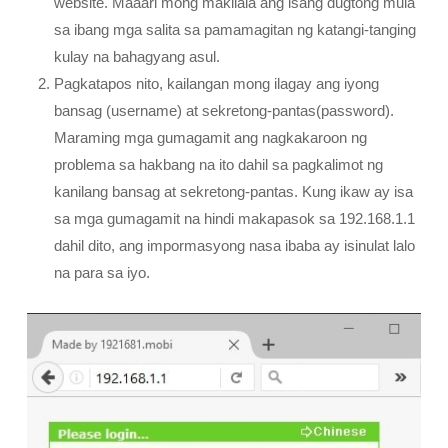
website. Maaari mong makilala ang isang dugtong mula
sa ibang mga salita sa pamamagitan ng katangi-tanging
kulay na bahagyang asul.
Pagkatapos nito, kailangan mong ilagay ang iyong
bansag (username) at sekretong-pantas(password).
Maraming mga gumagamit ang nagkakaroon ng
problema sa hakbang na ito dahil sa pagkalimot ng
kanilang bansag at sekretong-pantas. Kung ikaw ay isa
sa mga gumagamit na hindi makapasok sa 192.168.1.1
dahil dito, ang impormasyong nasa ibaba ay isinulat lalo
na para sa iyo.