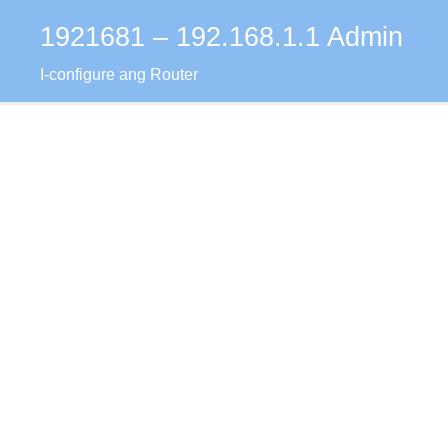
1921681 – 192.168.1.1 Admin
Skip
to
I-configure ang Router
content