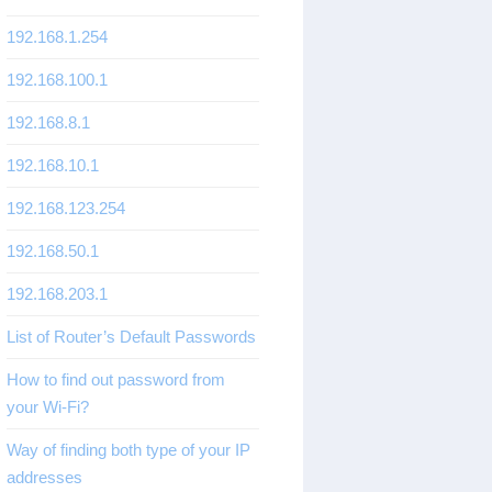
192.168.1.254
192.168.100.1
192.168.8.1
192.168.10.1
192.168.123.254
192.168.50.1
192.168.203.1
List of Router’s Default Passwords
How to find out password from
your Wi-Fi?
Way of finding both type of your IP
addresses