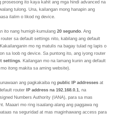
ng prosesong ito kaya kahit ang mga hindi advanced na
walang tulong. Una, kailangan mong hanapin ang
sa ilalim o likod ng device.
an ito nang humigit-kumulang
20 segundo
. Ang
outer sa default settings nito, kabilang ang default
Kakailanganin mo ng matulis na bagay tulad ng lapis o
on sa loob ng device. Sa puntong ito, ang iyong router
t settings
. Kailangan mo na lamang kunin ang default
mo itong makita sa aming website).
aunawaan ang pagkakaiba ng
public IP addresses
at
default router
IP address na 192.168.0.1
, na
signed Numbers Authority (IANA), para sa mas
. Maaari mo ring isaalang-alang ang paggawa ng
ataas na seguridad at mas maginhawang access para