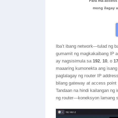
Para ma-access 
mong ilagay a
Iba’t ibang network—tulad ng 
gumamit ng magkakaibang IP ad
ay nagsisimula sa
192
,
10
, o
1
maaaring kumonekta ang isang 
paglalagay ng router IP address
bilang gateway at access point
Tandaan na hindi kailangan ng 
ng router—koneksyon lamang sa