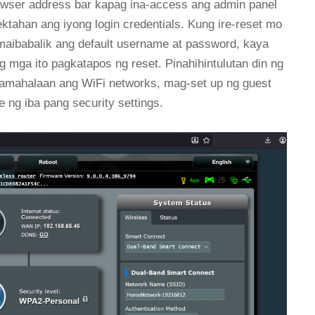
wser address bar kapag ina-access ang admin panel
tahan ang iyong login credentials. Kung ire-reset mo
, maibabalik ang default username at password, kaya
g mga ito pagkatapos ng reset. Pinahihintulutan din ng
amahalaan ang WiFi networks, mag-set up ng guest
 ng iba pang security settings.