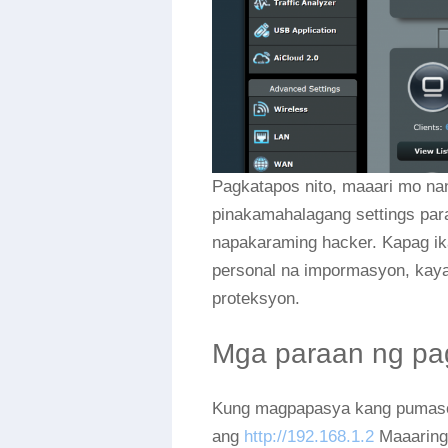
Pagkatapos nito, maaari mo nan
pinakamahalagang settings para 
napakaraming hacker. Kapag ik
personal na impormasyon, kaya
proteksyon.
Mga paraan ng pa
Kung magpapasya kang pumasok s
ang
http://192.168.1.2
Maaaring 