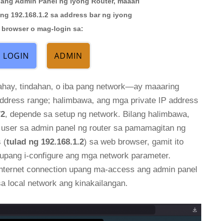
ang Admin Panel ng iyong Router, maaari
ng 192.168.1.2 sa address bar ng iyong
browser o mag-login sa:
LOGIN
ADMIN
bahay, tindahan, o iba pang network—ay maaaring
dress range; halimbawa, ang mga private IP address
72
, depende sa setup ng network. Bilang halimbawa,
user sa admin panel ng router sa pamamagitan ng
 (
tulad ng 192.168.1.2
) sa web browser, gamit ito
 upang i-configure ang mga network parameter.
internet connection upang ma-access ang admin panel
 local network ang kinakailangan.