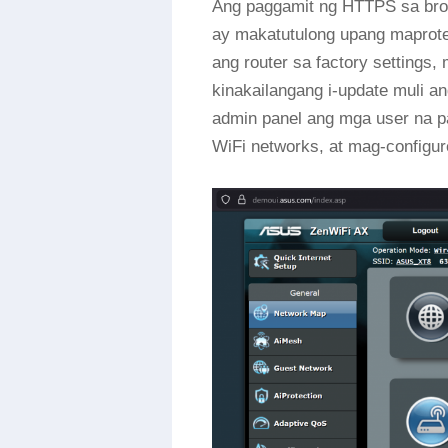
Ang paggamit ng HTTPS sa bro
ay makatutulong upang maprotek
ang router sa factory settings
kinakailangang i-update muli an
admin panel ang mga user na p
WiFi networks, at mag-configure