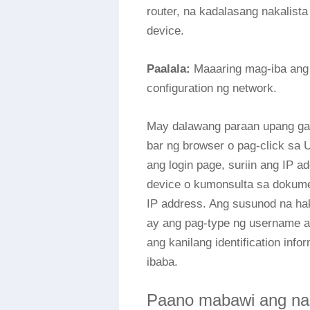
router, na kadalasang nakalista
device.
Paalala:
Maaaring mag-iba ang 
configuration ng network.
May dalawang paraan upang ga
bar ng browser o pag-click sa
ang login page, suriin ang IP a
device o kumonsulta sa dokum
IP address. Ang susunod na ha
ay ang pag-type ng username a
ang kanilang identification in
ibaba.
Paano mabawi ang naka