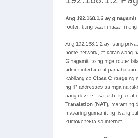
192.168.1.2 Pag
Ang 192.168.1.2 ay ginagamit
router, kung saan maaari mong i
Ang 192.168.1.2 ay isang priva
home network, at karaniwang na
Ginagamit ito ng mga router b
admin interface at pamahalaan 
kabilang sa
Class C range
ng m
ng IP addresses sa mga nakako
pang device—sa loob ng local
Translation (NAT)
, maraming 
maaaring gumamit ng iisang pub
kumokonekta sa internet.