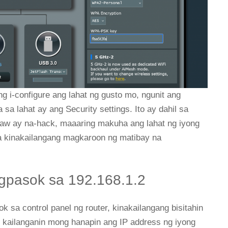
g i-configure ang lahat ng gusto mo, ngunit ang
sa lahat ay ang Security settings. Ito ay dahil sa
aw ay na-hack, maaaring makuha ang lahat ng iyong
 kinakailangang magkaroon ng matibay na
gpasok sa 192.168.1.2
a control panel ng router, kinakailangang bisitahin
kailanganin mong hanapin ang IP address ng iyong