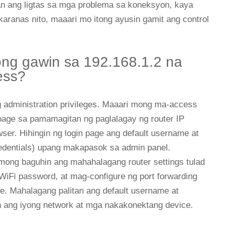
an ang ligtas sa mga problema sa koneksyon, kaya
aranas nito, maaari mo itong ayusin gamit ang control
ng gawin sa 192.168.1.2 na
ess?
g administration privileges. Maaari mong ma-access
 page sa pamamagitan ng paglalagay ng router IP
ser. Hihingin ng login page ang default username at
redentials) upang makapasok sa admin panel.
mong baguhin ang mahahalagang router settings tulad
iFi password, at mag-configure ng port forwarding
ce. Mahalagang palitan ang default username at
 ang iyong network at mga nakakonektang device.