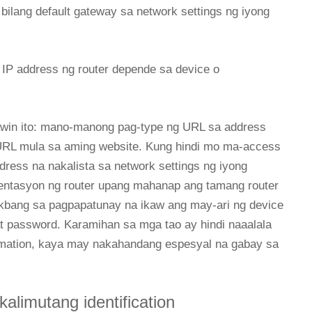
 bilang default gateway sa network settings ng iyong
IP address ng router depende sa device o
win ito: mano-manong pag-type ng URL sa address
 URL mula sa aming website. Kung hindi mo ma-access
ddress na nakalista sa network settings ng iyong
entasyon ng router upang mahanap ang tamang router
kbang sa pagpapatunay na ikaw ang may-ari ng device
t password. Karamihan sa mga tao ay hindi naaalala
formation, kaya may nakahandang espesyal na gabay sa
limutang identification