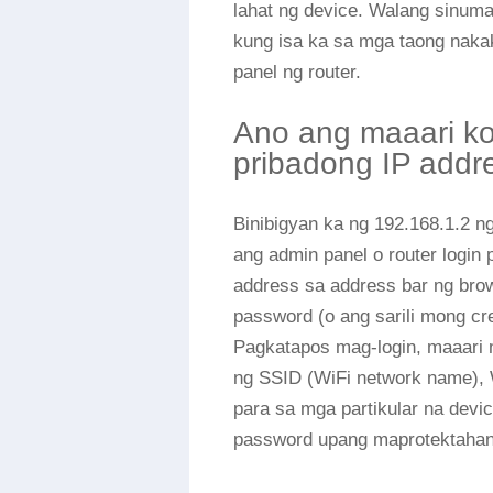
lahat ng device. Walang sinum
kung isa ka sa mga taong nakak
panel ng router.
Ano ang maaari ko
pribadong IP addr
Binibigyan ka ng 192.168.1.2 n
ang admin panel o router login
address sa address bar ng brow
password (o ang sarili mong c
Pagkatapos mag-login, maaari 
ng SSID (WiFi network name), W
para sa mga partikular na devi
password upang maprotektahan