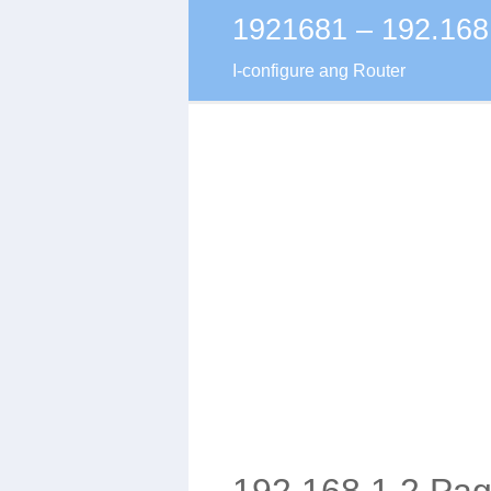
1921681 – 192.168
Skip
to
I-configure ang Router
content