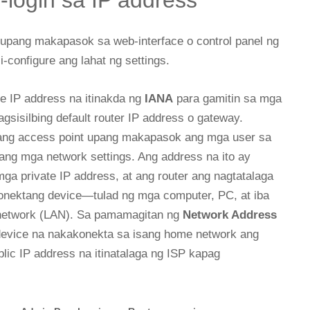
-login sa IP address
upang makapasok sa web-interface o control panel ng
-configure ang lahat ng settings.
te IP address na itinakda ng
IANA
para gamitin sa mga
gsisilbing default router IP address o gateway.
ilang access point upang makapasok ang mga user sa
ang mga network settings. Ang address na ito ay
ga private IP address, at ang router ang nagtatalaga
nektang device—tulad ng mga computer, PC, at iba
 network (LAN). Sa pamamagitan ng
Network Address
device na nakakonekta sa isang home network ang
lic IP address na itinatalaga ng ISP kapag