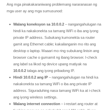
Ang mga pinakakaraniwang problemang nararanasan ng
mga user ay ang mga sumusunod:
Walang koneksyon sa 10.0.0.2
– nangangahulugan na
hindi ka nakakonekta sa tamang WiFi o iba ang iyong
private IP address. Subukang kumonekta sa router
gamit ang Ethernet cable; kakailanganin mo rito ang
desktop o laptop. Maaari mo ring subukang linisin ang
browser cache o gumamit ng ibang browser. I-check
ang label sa likod ng device upang matiyak na
10.0.0.2
talaga ang iyong pribadong IP.
Hindi 10.0.0.2 ang IP
– nangangahulugan na hindi ka
nakakonekta sa tamang WiFi o iba ang private IP
address. Siguraduhing nasa tamang WiFi ka at i-check
ang iyong wireless settings.
Walang internet connection
– i-restart ang router at