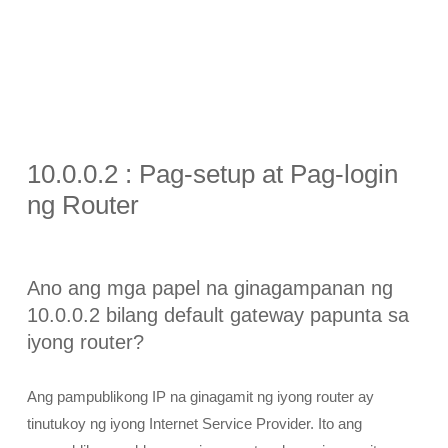
10.0.0.2 : Pag-setup at Pag-login
ng Router
Ano ang mga papel na ginagampanan ng
10.0.0.2 bilang default gateway papunta sa
iyong router?
Ang pampublikong IP na ginagamit ng iyong router ay
tinutukoy ng iyong Internet Service Provider. Ito ang