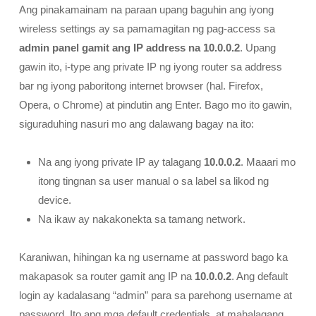
Ang pinakamainam na paraan upang baguhin ang iyong
wireless settings ay sa pamamagitan ng pag-access sa
admin panel gamit ang IP address na 10.0.0.2
. Upang
gawin ito, i-type ang private IP ng iyong router sa address
bar ng iyong paboritong internet browser (hal. Firefox,
Opera, o Chrome) at pindutin ang Enter. Bago mo ito gawin,
siguraduhing nasuri mo ang dalawang bagay na ito:
Na ang iyong private IP ay talagang
10.0.0.2
. Maaari mo
itong tingnan sa user manual o sa label sa likod ng
device.
Na ikaw ay nakakonekta sa tamang network.
Karaniwan, hihingan ka ng username at password bago ka
makapasok sa router gamit ang IP na
10.0.0.2
. Ang default
login ay kadalasang “admin” para sa parehong username at
password. Ito ang mga default credentials, at mahalagang