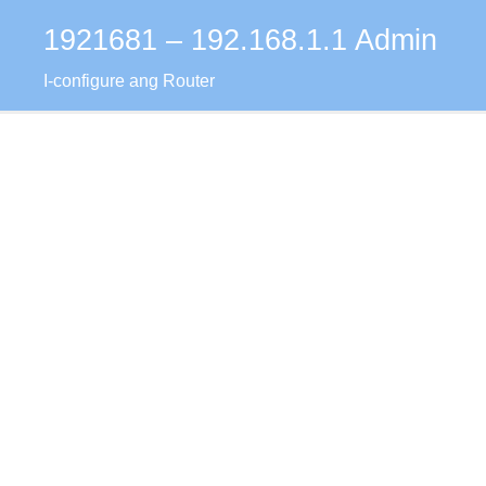
1921681 – 192.168.1.1 Admin
Skip
to
I-configure ang Router
content