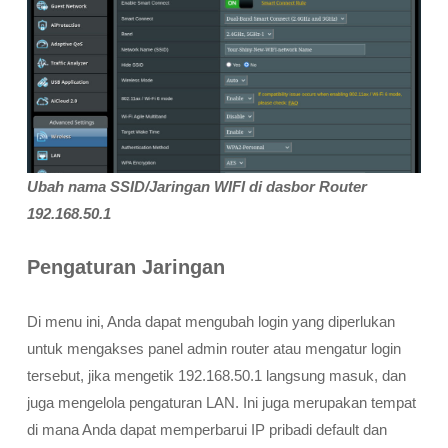
Ubah nama SSID/Jaringan WIFI di dasbor Router
192.168.50.1
Pengaturan Jaringan
Di menu ini, Anda dapat mengubah login yang diperlukan
untuk mengakses panel admin router atau mengatur login
tersebut, jika mengetik 192.168.50.1 langsung masuk, dan
juga mengelola pengaturan LAN. Ini juga merupakan tempat
di mana Anda dapat memperbarui IP pribadi default dan