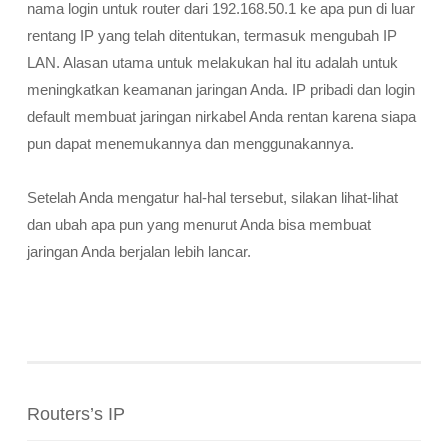
nama login untuk router dari 192.168.50.1 ke apa pun di luar
rentang IP yang telah ditentukan, termasuk mengubah IP
LAN. Alasan utama untuk melakukan hal itu adalah untuk
meningkatkan keamanan jaringan Anda. IP pribadi dan login
default membuat jaringan nirkabel Anda rentan karena siapa
pun dapat menemukannya dan menggunakannya.
Setelah Anda mengatur hal-hal tersebut, silakan lihat-lihat
dan ubah apa pun yang menurut Anda bisa membuat
jaringan Anda berjalan lebih lancar.
Routers’s IP