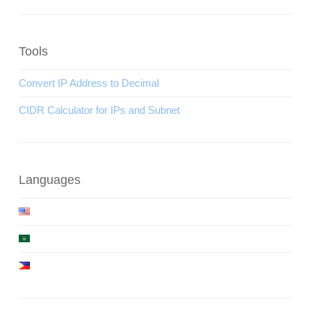
Tools
Convert IP Address to Decimal
CIDR Calculator for IPs and Subnet
Languages