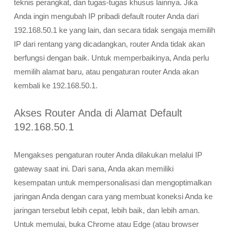
teknis perangkat, dan tugas-tugas khusus lainnya. Jika
Anda ingin mengubah IP pribadi default router Anda dari
192.168.50.1 ke yang lain, dan secara tidak sengaja memilih
IP dari rentang yang dicadangkan, router Anda tidak akan
berfungsi dengan baik. Untuk memperbaikinya, Anda perlu
memilih alamat baru, atau pengaturan router Anda akan
kembali ke 192.168.50.1.
Akses Router Anda di Alamat Default
192.168.50.1
Mengakses pengaturan router Anda dilakukan melalui IP
gateway saat ini. Dari sana, Anda akan memiliki
kesempatan untuk mempersonalisasi dan mengoptimalkan
jaringan Anda dengan cara yang membuat koneksi Anda ke
jaringan tersebut lebih cepat, lebih baik, dan lebih aman.
Untuk memulai, buka Chrome atau Edge (atau browser