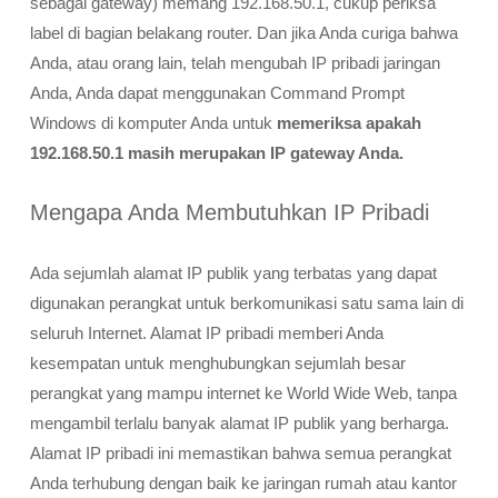
sebagai gateway) memang 192.168.50.1, cukup periksa
label di bagian belakang router. Dan jika Anda curiga bahwa
Anda, atau orang lain, telah mengubah IP pribadi jaringan
Anda, Anda dapat menggunakan Command Prompt
Windows di komputer Anda untuk
memeriksa apakah
192.168.50.1 masih merupakan IP gateway Anda.
Mengapa Anda Membutuhkan IP Pribadi
Ada sejumlah alamat IP publik yang terbatas yang dapat
digunakan perangkat untuk berkomunikasi satu sama lain di
seluruh Internet. Alamat IP pribadi memberi Anda
kesempatan untuk menghubungkan sejumlah besar
perangkat yang mampu internet ke World Wide Web, tanpa
mengambil terlalu banyak alamat IP publik yang berharga.
Alamat IP pribadi ini memastikan bahwa semua perangkat
Anda terhubung dengan baik ke jaringan rumah atau kantor