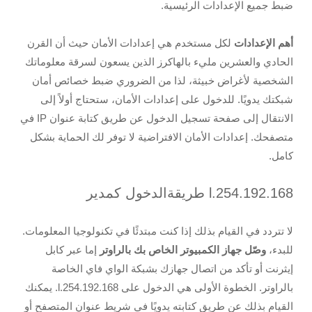
ضبط جميع الإعدادات الرئيسية.
أهم الإعدادات
لكل مستخدم هي إعدادات الأمان حيث أن القرن
الحادي والعشرين مليء بالهاكرز الذين يسعون لسرقة معلوماتك
الشخصية لأغراض خبيثة، لذا من الضروري ضبط خصائص أمان
شبكتك يدويًا. للدخول على إعدادات الأمان، ستحتاج أولاً إلى
الانتقال إلى صفحة تسجيل الدخول عن طريق كتابة عنوان IP في
متصفحك. إعدادات الأمان الافتراضية لا توفر لك الحماية بشكل
كامل.
192.168.l.254 طريقةالدخول كمدير
لا تتردد في القيام بذلك إذا كنت مبتدئًا في تكنولوجيا المعلومات.
للبدء،
وصّل جهاز الكمبيوتر الخاص بك بالراوتر
إما عبر كابل
إيثرنت أو تأكد من اتصال جهازك بشبكة الواي فاي الخاصة
بالراوتر. الخطوة الأولى هي الدخول على 192.168.l.254. يمكنك
القيام بذلك عن طريق كتابته يدويًا في شريط عنوان المتصفح أو