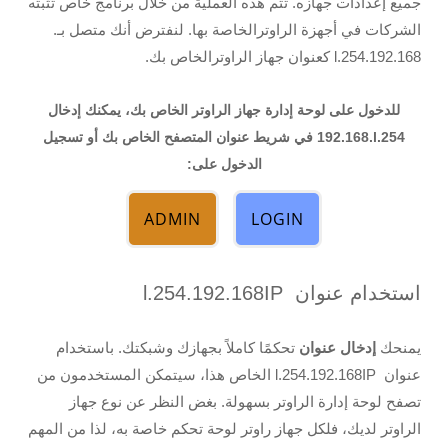
جميع إعدادات جهازه. تتم هذه العملية من خلال برنامج خاص تُثبّته
الشركات في أجهزة الراوترالخاصة بها. لنفترض أنك متصل بـ.
192.168.l.254 كعنوان جهاز الراوترالخاص بك.
للدخول على لوحة إدارة جهاز الراوتر الخاص بك، يمكنك إدخال
192.168.l.254
في شريط عنوان المتصفح الخاص بك أو تسجيل
الدخول على:
ADMIN
LOGIN
استخدام عنوان IP ‎‏192.168.l.254‏‎
يمنحك
إدخال عنوان
تحكمًا كاملاً بجهازك وشبكتك. باستخدام
عنوان IP ‎‏192.168.l.254 الخاص هذا، سيتمكن المستخدمون من
تصفح لوحة إدارة الراوتر بسهولة. بغض النظر عن نوع جهاز
الراوتر لديك، فلكل جهاز راوتر لوحة تحكم خاصة به، لذا من المهم