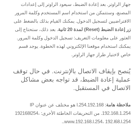
جهاز الراوتر. بعد إعادة الضبط، سيعود الراوتر إلى إعدادات
المصنع، وستتمكن من استخدام اسم المستخدم وكلمة المرور
الافتراضيين لتسجيل الدخول. يمكنك القيام بذلك بالضغط على
زر إعادة الضبط (
Reset
)
لمدة 20 ثانية
. بعد ذلك، ستحتاج إلى
العثور على معلومات التعريف: تسجيل الدخول وكلمة المرور.
يمكنك استخدام موقعنا الإلكتروني لهذه الخطوة. يوجد قسم
خاص لاختيار طراز جهاز الراوتر.
يُنصح بإيقاف الاتصال بالإنترنت. في حال توقف
عملية إعادة الضبط، قد تواجه بعض مشاكل
الاتصال في المستقبل.
ملاحظة هامة
: 192.168.l.254 هو مختلف عن عنوان IP
192.168.1.254. من التحريفات الخاطئة الأخرى: 192168l254،
www.192.168.l.254، 192.l68.l.254..